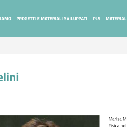
SIAMO
PROGETTI E MATERIALI SVILUPPATI
PLS
MATERIAL
lini
Marisa Mi
Fisica ne