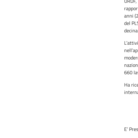
URDF, 
rappor
anni (
del PL
decina
L’attiv
nell’ap
modern
nazion
660 lav
Ha ric
intern
E’ Pre