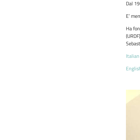
Dal 19
E’ mem
Ha fond
(URDF)
Sebast
Italia
Englis