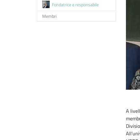
(current)
Fondatrice e responsabile
Membri
A live
membro
Divisi
All’un