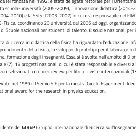
da lei fondata nel 1992; è stata delegata rettorale per l’Orientamen
to scuola-università (2005-2009), l’innovazione didattica (2014-201
2004-2010) e la SSIS (f2003-2007) in cui era responsabile del FIM
S-Fisica, coordinando 20 università dal 2006 ad oggi, organizzando
 di Scuole nazionali per studenti di talento, 8 scuole nazionali per 
ità di ricerca in didattica della fisica ha riguardato: l’educazione in
prendimento della fisica, lo sviluppo di prototipi per il laboratorio di 
a, formazione degli insegnanti. Essa si è svolta nell’ambito di 9 pr
ale (7), 18 progetti nazionali di cui è stata responsabile e diversi 
ori selezionati con peer review per libri e riviste internazionali (13
evuto nel 1989 il Premio SIF per la mostra Giochi Esperimenti Ide
ational award for the research in physics education.
sidente del
GIREP
(Gruppo Internazionale di Ricerca sull’Insegnam