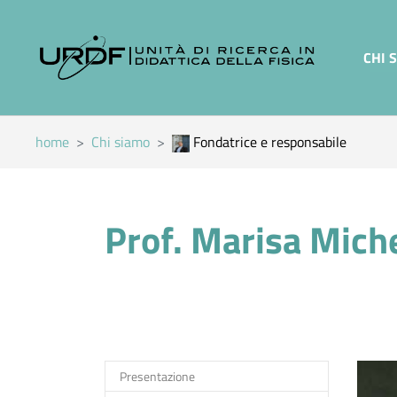
Skip to main content
CHI 
You are here:
home
Chi siamo
Fondatrice e responsabile
Prof. Marisa Miche
Presentazione