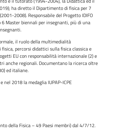
to e il tutorato (1994-2004), la Didattica ed il
9); ha diretto il Dipartimento di fisica per 7
 (2001-2008). Responsabile del Progetto IDIFO
 6 Master biennali per insegnanti, più di una
insegnanti.
formale, il ruolo della multimedialità
fisica, percorsi didattici sulla fisica classica e
ogetti EU con responsabilità internazionale (2) e
altri anche regionali. Documentano la ricerca oltre
0) ed italiane.
e e nel 2018 la medaglia IUPAP-ICPE
ento della Fisica – 49 Paesi membri) dal 4/7/12.